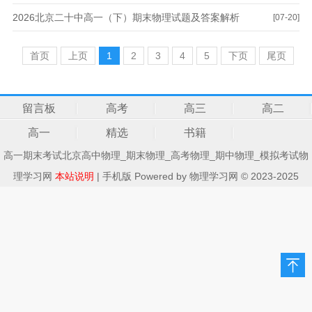
2026北京二十中高一（下）期末物理试题及答案解析
[07-20]
首页
上页
1
2
3
4
5
下页
尾页
留言板
高考
高三
高二
高一
精选
书籍
高一期末考试北京高中物理_期末物理_高考物理_期中物理_模拟考试物
理学习网
本站说明
|
手机版
Powered by
物理学习网
© 2023-2025